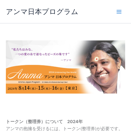
内
アンマ日本プログラム
容
を
ス
キ
ッ
プ
トークン（整理券）について
2024
年
アンマの抱擁を受けるには、トークン(整理券)が必要です。