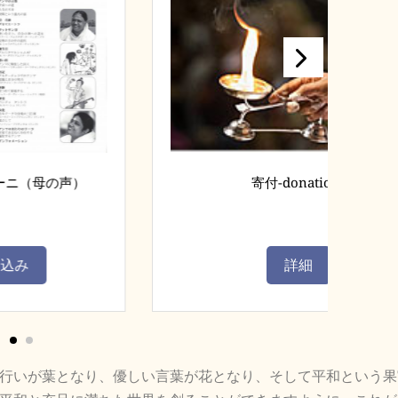
）
寄付-donations
詳細
行いが葉となり、優しい言葉が花となり、そして平和という果