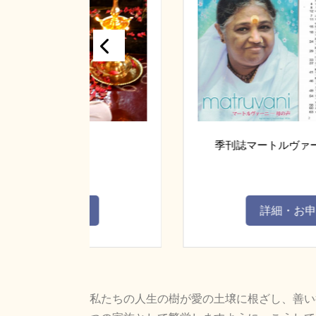
ャ
季刊誌マートルヴァーニ（母の声
込み
詳細・お申込み
私たちの人生の樹が愛の土壌に根ざし、善い