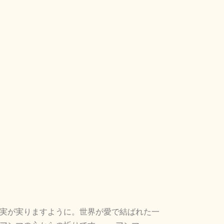
プージャ
季刊誌
詳細・お申込み
実が実りますように。
世界が愛で結ばれた一