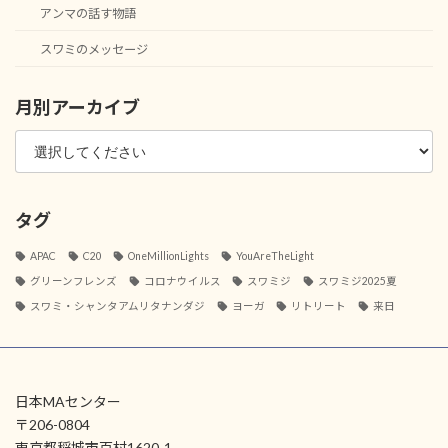
アンマの話す物語
スワミのメッセージ
月別アーカイブ
タグ
APAC
C20
OneMillionLights
YouAreTheLight
グリーンフレンズ
コロナウイルス
スワミジ
スワミジ2025夏
スワミ・シャンタアムリタナンダジ
ヨーガ
リトリート
来日
日本MAセンター
〒206-0804
東京都稲城市百村1620-1