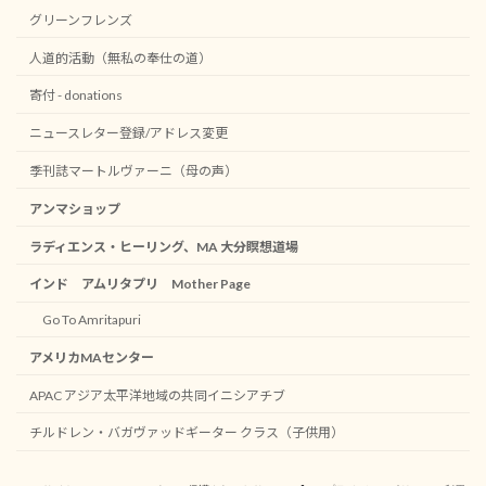
グリーンフレンズ
人道的活動（無私の奉仕の道）
寄付 - donations
ニュースレター登録/アドレス変更
季刊誌マートルヴァーニ（母の声）
アンマショップ
ラディエンス・ヒーリング、MA 大分瞑想道場
インド アムリタプリ Mother Page
Go To Amritapuri
アメリカMAセンター
APAC アジア太平洋地域の共同イニシアチブ
チルドレン・バガヴァッドギーター クラス（子供用）