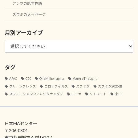
アンマの話す物語
スワミのメッセージ
月別アーカイブ
タグ
APAC
C20
OneMillionLights
YouAreTheLight
グリーンフレンズ
コロナウイルス
スワミジ
スワミジ2025夏
スワミ・シャンタアムリタナンダジ
ヨーガ
リトリート
来日
日本MAセンター
〒206-0804
東京都稲城市百村1620-1