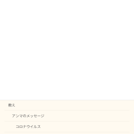
アンマのニューイヤー メッセージ2026
2026-01-15
次の記事
APAC MaOm(マーオーム)と世界平和のホワイトフ
ラワー瞑想会（オンライン）2026/2/8
2026-02-03
カテゴリー
C20
English notice
ニュース
教え
アンマのメッセージ
コロナウイルス