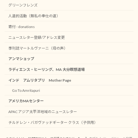
グリーンフレンズ
人道的活動（無私の奉仕の道）
寄付 - donations
ニュースレター登録/アドレス変更
季刊誌マートルヴァーニ（母の声）
アンマショップ
ラディエンス・ヒーリング、MA 大分瞑想道場
インド アムリタプリ Mother Page
Go To Amritapuri
アメリカMAセンター
APAC アジア太平洋地域のニュースレター
チルドレン・バガヴァッドギーター クラス（子供用）