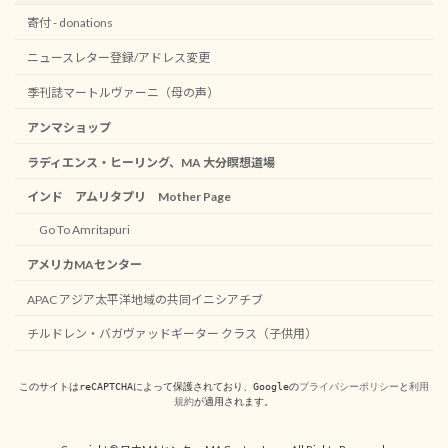
寄付 - donations
ニュースレター登録/アドレス変更
季刊誌マートルヴァーニ（母の声）
アンマショップ
ラディエンス・ヒーリング、MA 大分瞑想道場
インド アムリタプリ Mother Page
Go To Amritapuri
アメリカMAセンター
APAC アジア太平洋地域の共同イニシアチブ
チルドレン・バガヴァッドギーター クラス（子供用）
このサイトはreCAPTCHAによって保護されており、Googleの
プライバシーポリシー
と
利用
規約
が適用されます。