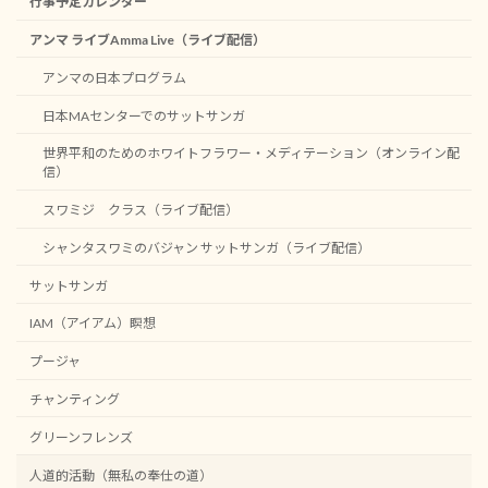
行事予定カレンダー
アンマ ライブAmma Live（ライブ配信）
アンマの日本プログラム
日本MAセンターでのサットサンガ
世界平和のためのホワイトフラワー・メディテーション（オンライン配
信）
スワミジ クラス（ライブ配信）
シャンタスワミのバジャン サットサンガ（ライブ配信）
サットサンガ
IAM（アイアム）瞑想
プージャ
チャンティング
グリーンフレンズ
人道的活動（無私の奉仕の道）