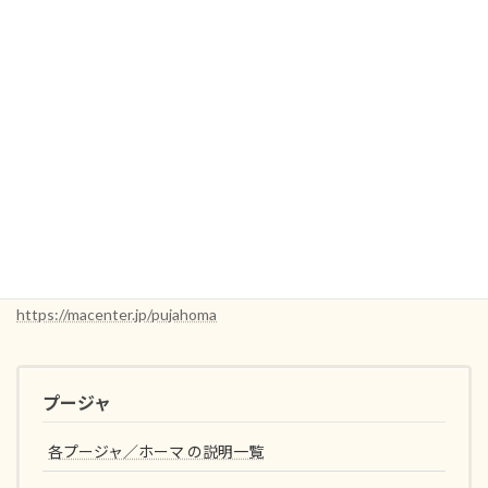
7月9日（日）大分ホーマ 申込みフォーム
※準備中
7月１5日（土）東京ホーマ 申込みフォーム
※
準備中
☆
年間を通じたプージャホーマ情報についてはこちらをご覧下さ
い。
https://macenter.jp/pujahoma
プージャ
各プージャ／ホーマ の説明一覧