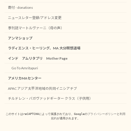
寄付 - donations
ニュースレター登録/アドレス変更
季刊誌マートルヴァーニ（母の声）
アンマショップ
ラディエンス・ヒーリング、MA 大分瞑想道場
インド アムリタプリ Mother Page
Go To Amritapuri
アメリカMAセンター
APAC アジア太平洋地域の共同イニシアチブ
チルドレン・バガヴァッドギーター クラス（子供用）
このサイトはreCAPTCHAによって保護されており、Googleの
プライバシーポリシー
と
利用
規約
が適用されます。