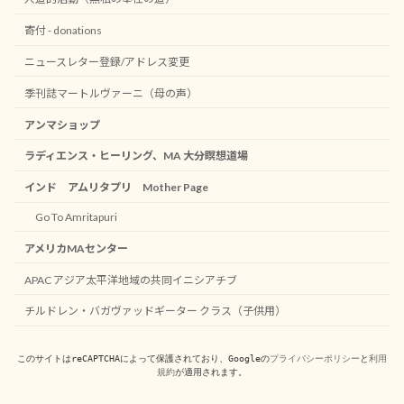
寄付 - donations
ニュースレター登録/アドレス変更
季刊誌マートルヴァーニ（母の声）
アンマショップ
ラディエンス・ヒーリング、MA 大分瞑想道場
インド アムリタプリ Mother Page
Go To Amritapuri
アメリカMAセンター
APAC アジア太平洋地域の共同イニシアチブ
チルドレン・バガヴァッドギーター クラス（子供用）
このサイトはreCAPTCHAによって保護されており、Googleの
プライバシーポリシー
と
利用
規約
が適用されます。