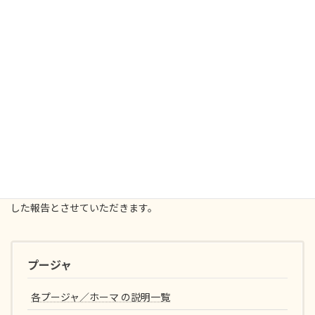
お問い合わせ：
日本ＭＡセンター プージャ受付係
Eメール：
puja@macenter.jp
申込時のご注意点
・当日不参加のお申込については、ホーマ終了後、プラサード
（聖灰）が送付されます。送付をもちまして、ホーマが無事に完了
した報告とさせていただきます。
プージャ
各プージャ／ホーマ の説明一覧