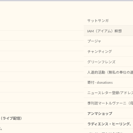
サットサンガ
IAM（アイアム）瞑想
プージャ
チャンティング
グリーンフレンズ
人道的活動（無私の奉仕の
寄付 - donations
ニュースレター登録/アドレ
季刊誌マートルヴァーニ（
アンマショップ
ve（ライブ配信）
ラディエンス・ヒーリング、
ム