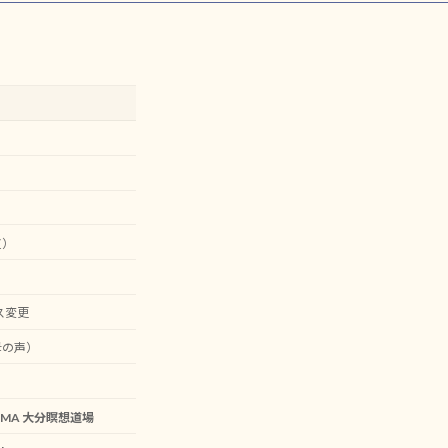
道）
ス変更
母の声）
MA 大分瞑想道場