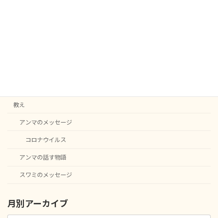
続きを読む
カテゴリー
C20
English notice
ニュース
教え
アンマのメッセージ
コロナウイルス
アンマの話す物語
スワミのメッセージ
月別アーカイブ