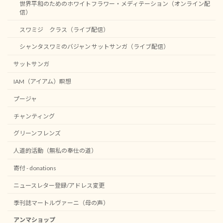
世界平和のためのホワイトフラワー・メディテーション（オンライン配
信）
スワミジ クラス（ライブ配信）
シャンタスワミのバジャン サットサンガ（ライブ配信）
サットサンガ
IAM（アイアム）瞑想
プージャ
チャンティング
グリーンフレンズ
人道的活動（無私の奉仕の道）
寄付 - donations
ニュースレター登録/アドレス変更
季刊誌マートルヴァーニ（母の声）
アンマショップ