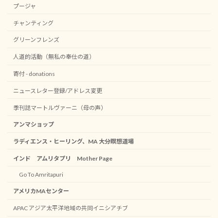
プージャ
チャンティング
グリーンフレンズ
人道的活動（無私の奉仕の道）
寄付 - donations
ニュースレター登録/アドレス変更
季刊誌マートルヴァーニ（母の声）
アンマショップ
ラディエンス・ヒーリング、MA 大分瞑想道場
インド アムリタプリ Mother Page
Go To Amritapuri
アメリカMAセンター
APAC アジア太平洋地域の共同イニシアチブ