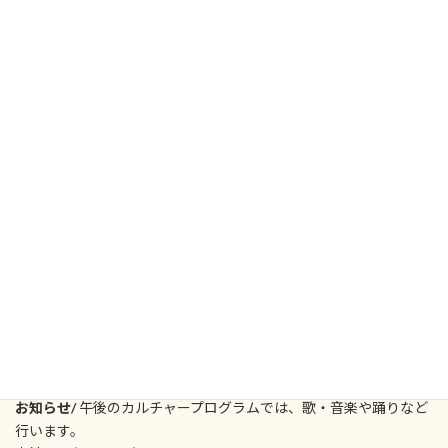
参加申し込み/ 専用サイトから
https://www.kokuchpro.com/event/1day2018/
申込み締め切り/ 11月7日午後20時
お問い合わせ/
program.macenter@gmail.com
または042-401-5800
(12:00~19:00のみ）
会場アクセス/
都営浅草線「東日本橋駅」B3、B4出口徒歩4分、
都営新宿線「馬喰横山駅」B4出口徒歩5分。JR総武快速線「馬喰町
（ばくろちょう）駅」東口C１出口徒歩5分。JR総武線「浅草橋
駅」東口徒歩8分
※会場へのお問い合わせはご遠慮下さい。
当日のお問い合わせ/
042-401-5800（9時〜10時30分）
＊都合により内容変更の可能性がありますので、ご了承くださ
い。
お知らせ/
午後のカルチャープログラムでは、歌・音楽や踊りなど
行います。