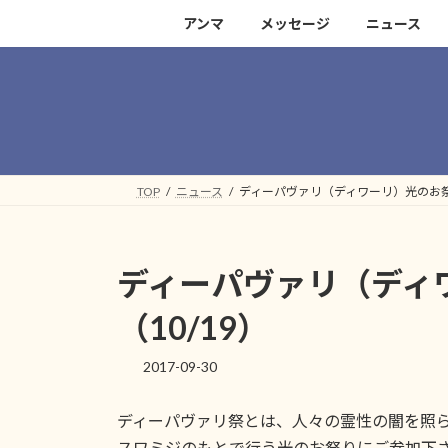
コ
ナ
アンマ
メッセージ
ニュース
ン
ビ
テ
ゲ
ン
ー
ツ
シ
へ
ョ
ス
ン
キ
に
TOP
ニュース
ディーパヴァリ（ディワーリ）光のお祭り
ッ
移
プ
動
ディーパヴァリ（ディ
（10/19）
2017-09-30
ディーパヴァリ祭とは、人々の霊性の闇を照
スワミジのもとで行う光のお祭りにご参加下