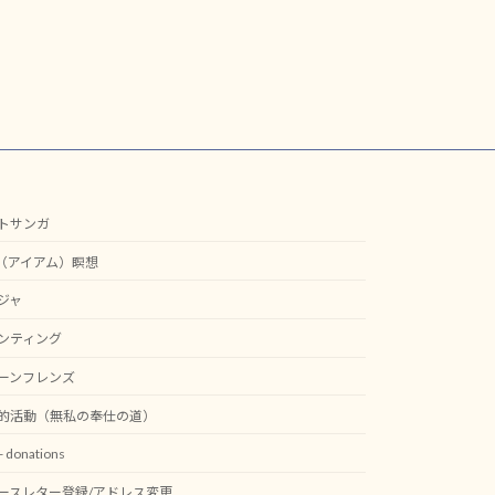
トサンガ
M（アイアム）瞑想
ジャ
ンティング
ーンフレンズ
的活動（無私の奉仕の道）
 donations
ースレター登録/アドレス変更