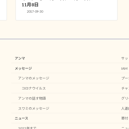
11月8日
2017-09-30
アンマ
サッ
メッセージ
IA
アンマのメッセージ
プー
コロナウイルス
チャ
アンマの話す物語
グリ
スワミのメッセージ
人道
ニュース
寄付 -
2022年まで
ニュ