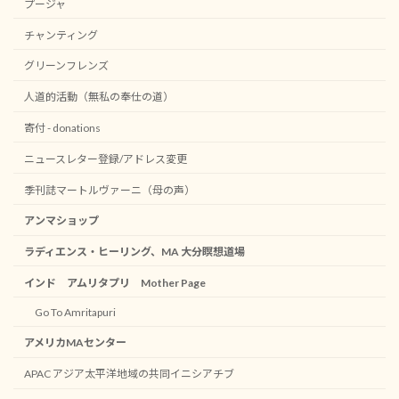
プージャ
チャンティング
グリーンフレンズ
人道的活動（無私の奉仕の道）
寄付 - donations
ニュースレター登録/アドレス変更
季刊誌マートルヴァーニ（母の声）
アンマショップ
ラディエンス・ヒーリング、MA 大分瞑想道場
インド アムリタプリ Mother Page
Go To Amritapuri
アメリカMAセンター
APAC アジア太平洋地域の共同イニシアチブ