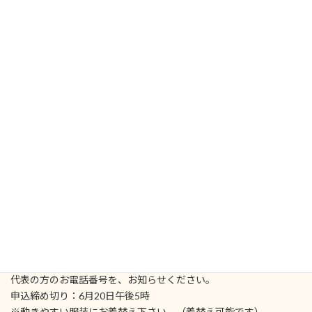
ヨーガを修練することの目的は、
人を解放へと導き、
あらゆる苦難を乗り越えて、
健康と幸福と調和を
どんな人にももたらすためことにあります。
夏至の時期にあわせたインターナショナル・ヨーガデイ記念に
どうぞご参加下さい。
日時：2019年6月21日金曜日
19時開始-20時30分終了予定（18時30分受付開始）
場所：日本MAセンター 東京都稲城市百村１６２０−１
内容：はじめの祈り、クリヤヨーガ、アムリタヨーガ、瞑想、シャ
ーンティマントラ。
参加申込:
スペースに限りがあるので、事前申込みが必要です。
お申し込みの方は、
program.macenter@gmail.com
まで、
件名に「ヨーガデイ」と明記の上、人数、参加者全員のお名前、
代表の方のお電話番号を、お知らせください。
申込締め切り：6月20日午後5時
※動きやすい服装にお着替え下さい。（着替え可能です）