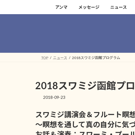
コ
ナ
アンマ
メッセージ
ニュース
ン
ビ
テ
ゲ
ン
ー
ツ
シ
へ
ョ
ス
ン
キ
に
TOP
ニュース
2018スワミジ函館プログラム
ッ
移
プ
動
2018スワミジ函館プ
2018-09-23
スワミジ講演会＆フルート瞑
～瞑想を通して真の自分に気
お話＆演奏：スワーミ・プー