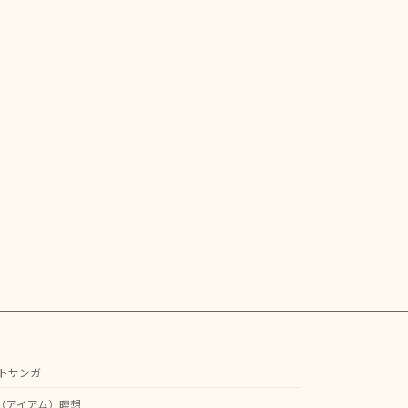
トサンガ
M（アイアム）瞑想