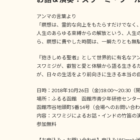
アンマの言葉より
「瞑想は、霊的な向上をもたらすだけでなく
人生のあらゆる束縛からの解放という、人生
ら、瞑想に費やした時間は、一瞬たりとも無
『抱きしめる聖者』として世界的に有名なア
スワミジが、叡智と愛と体験から語る生きる
が、日々の生活をより前向きに生きる本当の
日時：2018年10月26日（金)18:00～20:30（開
場所：ふるる函館 函館市青少年研修センタ
函館市谷地頭町5番14号（会場へのお問い合
内容：スワミジによるお話・インドの竹笛の
参加無料
【お申込み・お問い合わせ】申込みはSimply池⽥