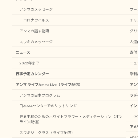
アンマのメッセージ
プー
コロナウイルス
チャ
アンマの話す物語
グリ
スワミのメッセージ
人道
ニュース
寄付 -
2022年まで
ニュ
行事予定カレンダー
季刊
アンマ ライブAmma Live（ライブ配信）
アン
アンマの日本プログラム
ラデ
日本MAセンターでのサットサンガ
イン
Go
世界平和のためのホワイトフラワー・メディテーション（オン
ライン配信）
アメ
スワミジ クラス（ライブ配信）
AP