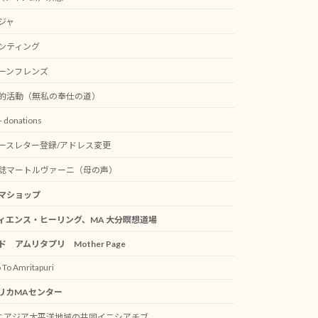
ジャ
ンティング
ーンフレンズ
的活動（無私の奉仕の道）
 donations
ースレター登録/アドレス変更
誌マートルヴァーニ（母の声）
マショップ
ィエンス・ヒーリング、MA 大分瞑想道場
ド アムリタプリ Mother Page
 To Amritapuri
リカMAセンター
AC アジア太平洋地域の共同イニシアチブ