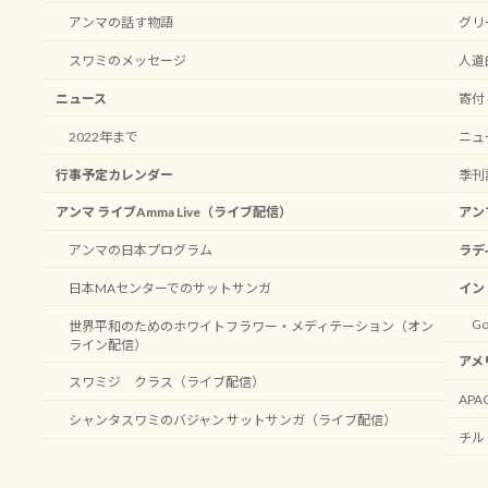
アンマの話す物語
グリ
スワミのメッセージ
人道
ニュース
寄付 -
2022年まで
ニュ
行事予定カレンダー
季刊
アンマ ライブAmma Live（ライブ配信）
アン
アンマの日本プログラム
ラデ
日本MAセンターでのサットサンガ
イン
Go
世界平和のためのホワイトフラワー・メディテーション（オン
ライン配信）
アメ
スワミジ クラス（ライブ配信）
AP
シャンタスワミのバジャン サットサンガ（ライブ配信）
チル