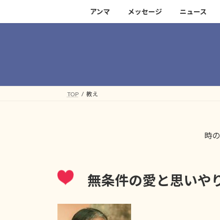
コ
ナ
アンマ
メッセージ
ニュース
ン
ビ
テ
ゲ
ン
ー
ツ
シ
へ
ョ
ス
ン
キ
に
TOP
教え
ッ
移
プ
動
時の
無条件の愛と思いやり