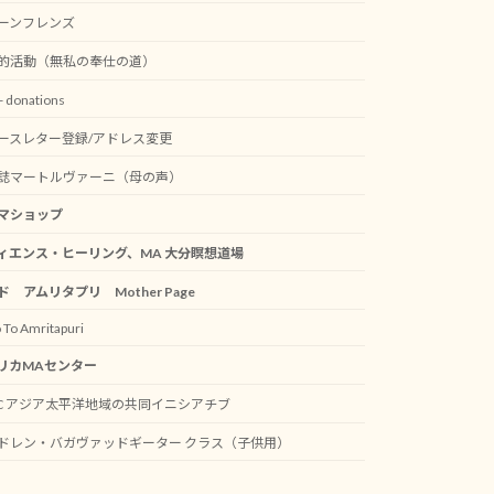
ーンフレンズ
的活動（無私の奉仕の道）
 donations
ースレター登録/アドレス変更
誌マートルヴァーニ（母の声）
マショップ
ィエンス・ヒーリング、MA 大分瞑想道場
ド アムリタプリ Mother Page
 To Amritapuri
リカMAセンター
AC アジア太平洋地域の共同イニシアチブ
ドレン・バガヴァッドギーター クラス（子供用）