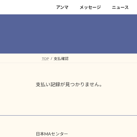
コ
ナ
アンマ
メッセージ
ニュース
ン
ビ
テ
ゲ
ン
ー
ツ
シ
へ
ョ
ス
ン
キ
に
TOP
支払確認
ッ
移
プ
動
支払い記録が見つかりません。
日本MAセンター