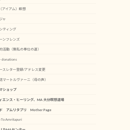
M（アイアム）瞑想
ジャ
ンティング
ーンフレンズ
的活動（無私の奉仕の道）
 donations
ースレター登録/アドレス変更
誌マートルヴァーニ（母の声）
マショップ
ィエンス・ヒーリング、MA 大分瞑想道場
ド アムリタプリ Mother Page
 To Amritapuri
リカMAセンター