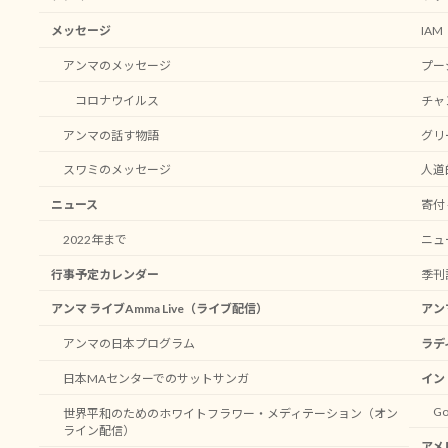
メッセージ
IA
アンマのメッセージ
プー
コロナウイルス
チャ
アンマの話す物語
グリ
スワミのメッセージ
人道
ニュース
寄付 -
2022年まで
ニュ
行事予定カレンダー
季刊
アンマ ライブAmma Live（ライブ配信）
アン
アンマの日本プログラム
ラデ
日本MAセンターでのサットサンガ
イン
Go
世界平和のためのホワイトフラワー・メディテーション（オン
ライン配信）
アメ