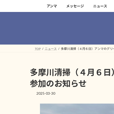
コ
ナ
アンマ
メッセージ
ニュース
ン
ビ
テ
ゲ
ン
ー
ツ
シ
へ
ョ
ス
ン
キ
に
TOP
ニュース
多摩川清掃（４月６日）アンマのグリ
ッ
移
プ
動
多摩川清掃（４月６日
参加のお知らせ
2025-03-30