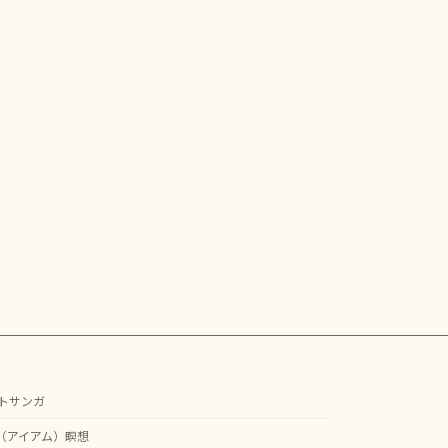
トサンガ
M（アイアム）瞑想