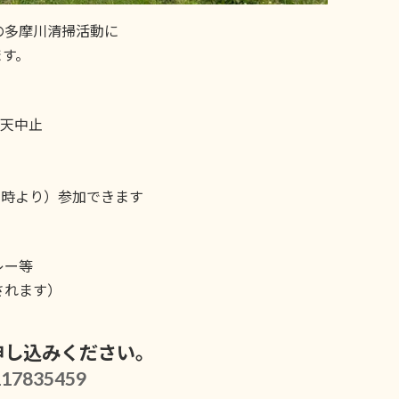
の多摩川清掃活動に
ます。
雨天中止
1時より）参加できます
レー等
されます）
申し込みください。
5217835459