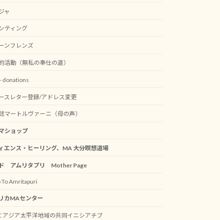
ジャ
ンティング
ーンフレンズ
的活動（無私の奉仕の道）
 donations
ースレター登録/アドレス変更
誌マートルヴァーニ（母の声）
マショップ
ィエンス・ヒーリング、MA 大分瞑想道場
ド アムリタプリ Mother Page
 To Amritapuri
リカMAセンター
AC アジア太平洋地域の共同イニシアチブ