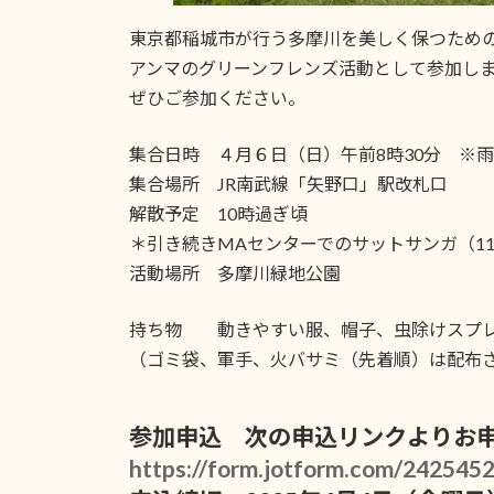
東京都稲城市が行う多摩川を美しく保つため
アンマのグリーンフレンズ活動として参加し
ぜひご参加ください。
集合日時 ４月６日（日）午前8時30分 ※
集合場所 JR南武線「矢野口」駅改札口
解散予定 10時過ぎ頃
＊引き続きMAセンターでのサットサンガ（1
活動場所 多摩川緑地公園
持ち物 動きやすい服、帽子、虫除けスプ
（ゴミ袋、軍手、火バサミ（先着順）は配布
参加申込 次の申込リンクよりお
https://form.jotform.com/24254