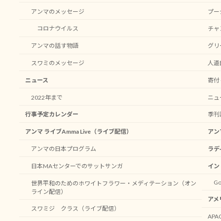
アンマのメッセージ
プー
コロナウイルス
チャ
アンマの話す物語
グリ
スワミのメッセージ
人道
ニュース
寄付 -
2022年まで
ニュ
行事予定カレンダー
季刊
アンマ ライブAmma Live（ライブ配信）
アン
アンマの日本プログラム
ラデ
日本MAセンターでのサットサンガ
イン
Go
世界平和のためのホワイトフラワー・メディテーション（オン
ライン配信）
アメ
スワミジ クラス（ライブ配信）
AP