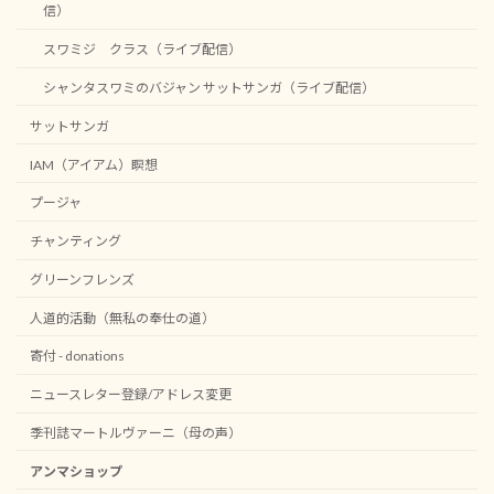
信）
スワミジ クラス（ライブ配信）
シャンタスワミのバジャン サットサンガ（ライブ配信）
サットサンガ
IAM（アイアム）瞑想
プージャ
チャンティング
グリーンフレンズ
人道的活動（無私の奉仕の道）
寄付 - donations
ニュースレター登録/アドレス変更
季刊誌マートルヴァーニ（母の声）
アンマショップ