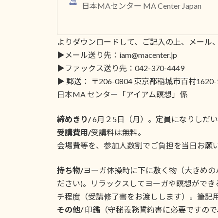
日本MAセンター MA Center Japan
よりダウンロードして、ご記入の上、メール
▶メール送り先：iam@macenter.jp
▶ファックス送り先：042-370-4449
▶ 郵送： 〒206-0804 東京都稲城市百村1620-
日本MA センター「アイアム瞑想」係
締めきり/
6月２5日（月）。定員になりしだ
受講費用/
受講料は無料。
会場費等を、参加人数割でご負担を当日お願
持ち物/
ヨーガ体操時に下に敷く物（大きめの
ださい)。リラックスしてヨーガや瞑想ができる
チ程度（受講修了書をお渡しします）。筆記
その他/
印鑑（守秘義務誓約書に必要ですので