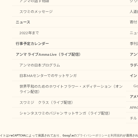
アンマの話す物語
グリ
スワミのメッセージ
人道
ニュース
寄付 -
2022年まで
ニュ
行事予定カレンダー
季刊
アンマ ライブAmma Live（ライブ配信）
アン
アンマの日本プログラム
ラデ
日本MAセンターでのサットサンガ
イン
Go
世界平和のためのホワイトフラワー・メディテーション（オン
ライン配信）
アメ
スワミジ クラス（ライブ配信）
AP
シャンタスワミのバジャン サットサンガ（ライブ配信）
チル
イトはreCAPTCHAによって保護されており、Googleの
プライバシーポリシー
と
利用規約
が適用さ