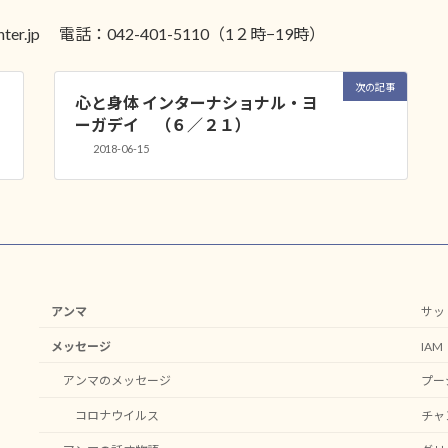
ter.jp 電話：042-401-5110（1２時−19時）
次の記事
心と身体 インターナショナル・ヨ
ーガデイ （６／２１）
2018-06-15
アンマ
サッ
メッセージ
IA
アンマのメッセージ
プー
コロナウイルス
チャ