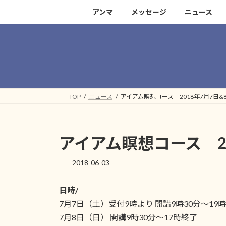
コ
ナ
アンマ
メッセージ
ニュース
ン
ビ
テ
ゲ
ン
ー
ツ
シ
へ
ョ
ス
ン
キ
に
TOP
ニュース
アイアム瞑想コース 2018年7月7日&
ッ
移
プ
動
アイアム瞑想コース 20
2018-06-03
日時/
7月7日（土）受付9時より 開講9時30分～19時
7月8日（日） 開講9時30分～17時終了