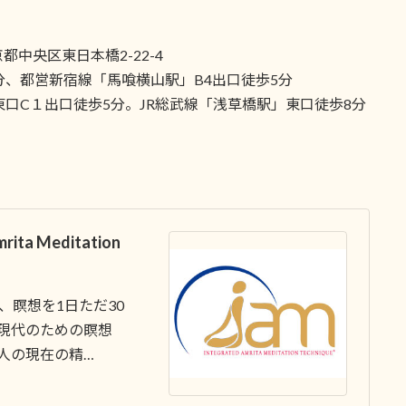
中央区東日本橋2-22-4
分、都営新宿線「馬喰横山駅」B4出口徒歩5分
口C１出口徒歩5分。JR総武線「浅草橋駅」東口徒歩8分
ta Meditation
、瞑想を1日ただ30
現代のための瞑想
人の現在の精…