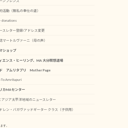
ーンフレンズ
的活動（無私の奉仕の道）
 donations
ースレター登録/アドレス変更
誌マートルヴァーニ（母の声）
マショップ
ィエンス・ヒーリング、MA 大分瞑想道場
ド アムリタプリ Mother Page
 To Amritapuri
リカMAセンター
AC アジア太平洋地域のニュースレター
ドレン・バガヴァッドギーター クラス（子供用）
れます。