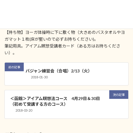
【参加費】受講料は無料ですが、会場費を頭割りでご寄付いただ
くことをお願いしております。
【持ち物】ヨーガ体操時に下に敷く物（大きめのバスタオルやヨ
ガマット１枚(床が堅いので必ずお持ちください)。
筆記用具。アイアム瞑想受講者カード（ある方はお持ちくださ
い）。
前の記事
バジャン練習会（合唱）2/13（火）
2018-01-30
次の記事
＜函館＞アイアム瞑想法コース 4月29日＆30日
（初めて受講する方のコース）
2018-03-20