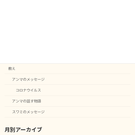
投
1
2
»
固
固
定
定
稿
ペ
ペ
カテゴリー
ー
ー
の
ジ
ジ
C20
ペ
English notice
ー
ニュース
ジ
教え
送
アンマのメッセージ
り
コロナウイルス
アンマの話す物語
スワミのメッセージ
月別アーカイブ