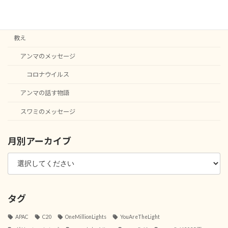
English notice
ー
ニュース
ジ
教え
送
アンマのメッセージ
り
コロナウイルス
アンマの話す物語
スワミのメッセージ
月別アーカイブ
タグ
APAC
C20
OneMillionLights
YouAreTheLight