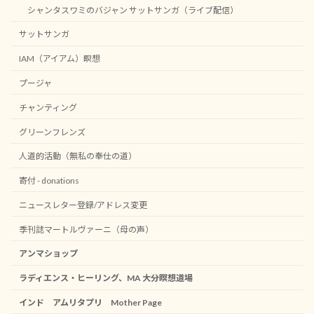
シャンタスワミのバジャン サットサンガ（ライブ配信）
サットサンガ
IAM（アイアム）瞑想
プージャ
チャンティング
グリーンフレンズ
人道的活動（無私の奉仕の道）
寄付 - donations
ニュースレター登録/アドレス変更
季刊誌マートルヴァーニ（母の声）
アンマショップ
ラディエンス・ヒーリング、MA 大分瞑想道場
インド アムリタプリ Mother Page