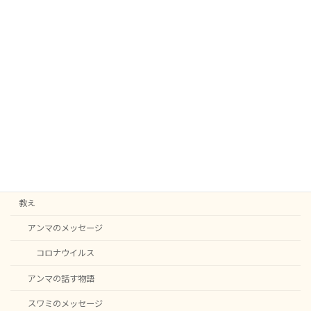
次の記事
アムリタヨーガ2026年6-7月（東京/新宿＆稲城）
2026-06-11
カテゴリー
C20
English notice
ニュース
教え
アンマのメッセージ
コロナウイルス
アンマの話す物語
スワミのメッセージ