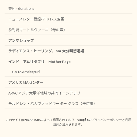
寄付 - donations
ニュースレター登録/アドレス変更
季刊誌マートルヴァーニ（母の声）
アンマショップ
ラディエンス・ヒーリング、MA 大分瞑想道場
インド アムリタプリ Mother Page
Go To Amritapuri
アメリカMAセンター
APAC アジア太平洋地域の共同イニシアチブ
チルドレン・バガヴァッドギーター クラス（子供用）
このサイトはreCAPTCHAによって保護されており、Googleの
プライバシーポリシー
と
利用
規約
が適用されます。