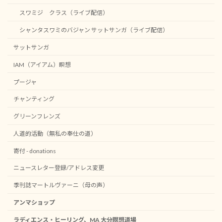
スワミジ クラス（ライブ配信）
シャンタスワミのバジャン サットサンガ（ライブ配信）
サットサンガ
IAM（アイアム）瞑想
プージャ
チャンティング
グリーンフレンズ
人道的活動（無私の奉仕の道）
寄付 - donations
ニュースレター登録/アドレス変更
季刊誌マートルヴァーニ（母の声）
アンマショップ
ラディエンス・ヒーリング、MA 大分瞑想道場