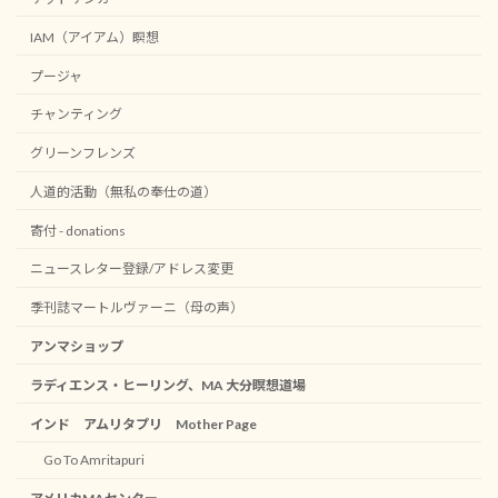
IAM（アイアム）瞑想
プージャ
チャンティング
グリーンフレンズ
人道的活動（無私の奉仕の道）
寄付 - donations
ニュースレター登録/アドレス変更
季刊誌マートルヴァーニ（母の声）
アンマショップ
ラディエンス・ヒーリング、MA 大分瞑想道場
インド アムリタプリ Mother Page
Go To Amritapuri