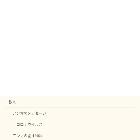
2020-04-19
次の記事
アンマの感染拡大についての最新のお話3 Part 1
2020-05-16
カテゴリー
C20
English notice
ニュース
教え
アンマのメッセージ
コロナウイルス
アンマの話す物語