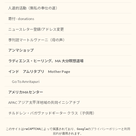
人道的活動（無私の奉仕の道）
寄付 - donations
ニュースレター登録/アドレス変更
季刊誌マートルヴァーニ（母の声）
アンマショップ
ラディエンス・ヒーリング、MA 大分瞑想道場
インド アムリタプリ Mother Page
Go To Amritapuri
アメリカMAセンター
APAC アジア太平洋地域の共同イニシアチブ
チルドレン・バガヴァッドギーター クラス（子供用）
このサイトはreCAPTCHAによって保護されており、Googleの
プライバシーポリシー
と
利用
規約
が適用されます。